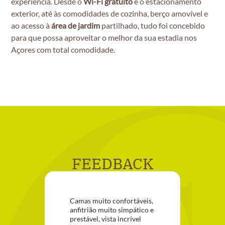
experiência. Desde o
Wi-Fi gratuito
e o estacionamento
exterior, até às comodidades de cozinha, berço amovível e
ao acesso à
área de jardim
partilhado, tudo foi concebido
para que possa aproveitar o melhor da sua estadia nos
Açores com total comodidade.
FEEDBACK
Camas muito confortáveis,
Alojam
anfitrião muito simpático e
era li
prestável, vista incrível
mar, p