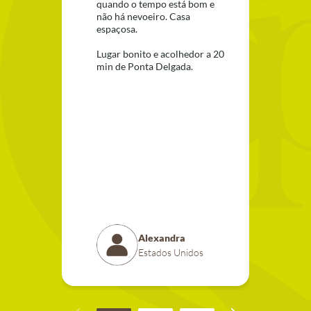
quando o tempo está bom e
Ponta
não há nevoeiro. Casa
com to
espaçosa.
duas c
bem e
Lugar bonito e acolhedor a 20
confor
min de Ponta Delgada.
muito 
a filh
extre
Adora
Os Aço
precis
camin
camin
Alexandra
Estados Unidos