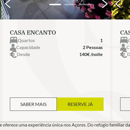
CASA ENCANTO
CA
Quartos
1
Capacidade
2 Pessoas
C
Desde
140€ /noite
D
SABER MAIS
RESERVE JÁ
e oferece uma experiência única nos Açores. Do refúgio familiar d