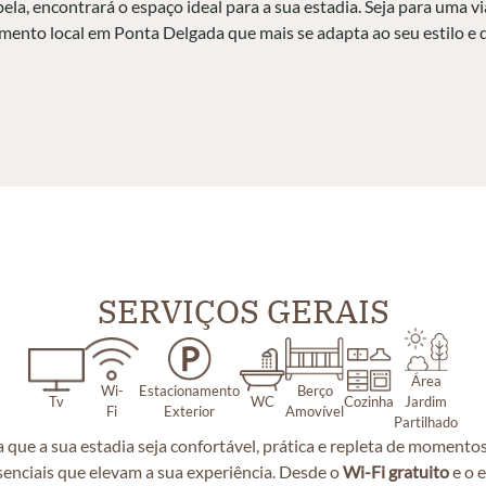
la, encontrará o espaço ideal para a sua estadia. Seja para uma v
amento local em Ponta Delgada que mais se adapta ao seu estilo e 
SERVIÇOS GERAIS
Área
Wi-
Estacionamento
Berço
Tv
WC
Cozinha
Jardim
Fi
Exterior
Amovível
Partilhado
que a sua estadia seja confortável, prática e repleta de momentos 
senciais que elevam a sua experiência. Desde o
Wi-Fi gratuito
e o 