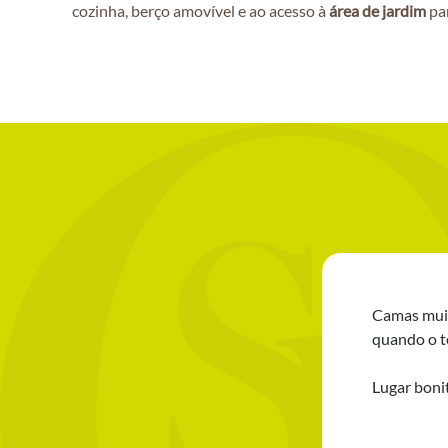
cozinha, berço amovível e ao acesso à
área de jardim
par
Camas muito
quando o t
Lugar boni